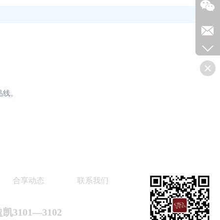
品线。
。
合享动态
联系我们
101—3102