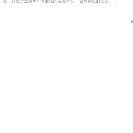
础，打造行业聚焦和专业化的投资体系。 合享创投的投资…
版